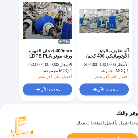
آلة تغليف بالبثق
400gsm فنجان القهوة
الأوتوماتيكي 400 كجم/
ورقة مونو LDPE PLA
ساعة آلة طلاء 8-45 جم/
PBS النتوء تغليف
الأسعار:
$100,000-250,000
الأسعار:
$100,000-250,000
متر مربع
1 مجموعة
MOQ:
1 مجموعة
MOQ:
أحصل على آخر سعر
أحصل على آخر سعر
نتحدث الآن
نتحدث الآن
وفر وقتك
دعنا نتصل بأفضل المنتجات معك.