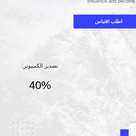
influence and become th
China with increasi
ني الآلات مع انخفاض التكلفة الإجمالية
اطلب اقتباس
ض تكلفة التشغيل. نحن تخصيص
دة،ومن ثم بناء كل مواصفات
تصدير الكمبيوتر:
40%