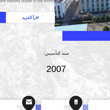
e industry leader in the forefront of
ng market share in China's extrusion
lamination industry.لايي يب
اقرأ المزيد
للملكية على مدى حياة المعدات وانخفا
وتحسين تصميم كل خط لاحتياجاتك الفري
متفوقة والتسامح...
سنة التأسيس:
2007