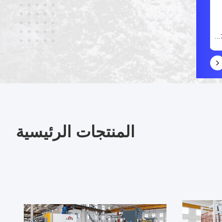
واتس اب
(وي تشات)
+8613482267590
8613482267590
xgs7613@laiyiextrusion.com
المنتجات الرئيسية