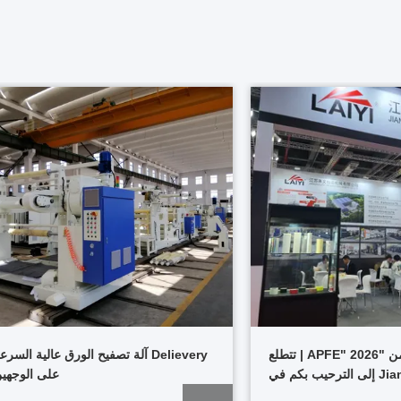
مباشر من "APFE" 2026 | تتطلع
Delievery آلة تصفيح الورق عالية السرع
Jiangsu Laiyi إلى الترحيب بكم في
على الوجهي
 6.1H، الجناح 6T068