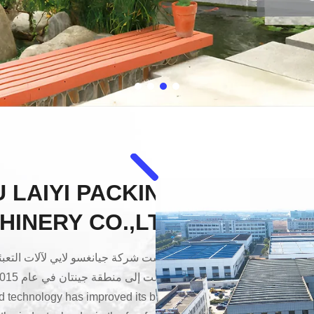
 LAIYI PACKING
INERY CO.,LTD.
 technology has improved its brand