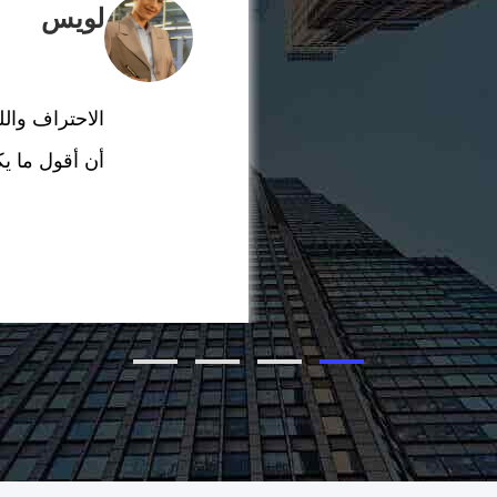
لويس
أن أقول ما يك