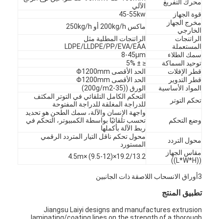
محرك التفريغ
الآلي‬
قوة الجهاز
45-55kw
مخرج الجهاز
ماكس 200kg/h أو 250kg/h
الخارجي
الراتنجات
الراتنجات المطلية مثل
المستعملة
LDPE/LLDPE/PP/EVA/EAA
سمك الطلاء
8-45μm
توحيد السماكة
≤ ± 5%
قطر الإفلات
الحد الأقصى Φ1200mm
قطر التدوير
الحد الأقصى Φ1200mm
المواد الأساسية
الورق ((35-200g/m2)
التحكم الكامل التلقائي في التوتر المكثف
تحكم التوتر
للدراجة المغلقة للدراجة المفتوحة
واجهة الإنسان والآلة، سمك الطحن هو تحديد
وضع التحكم
تحسب تلقائيًا بواسطة الكمبيوتر، التحكم في
ربط الآلة بأكملها
محول تحكم ناقل التيار المتردد الرقمي
محول التردد
المستورد
مقاس الجهاز
19.2/13.2×(9.5-12) ×4.5m
((L*W*H))
3أوراق الانسحاب اللاصقة ذات الجانبين
تطبيق المنتج
Jiangsu Laiyi designs and manufactures extrusion
laminating/coating lines on the strength of a thorough