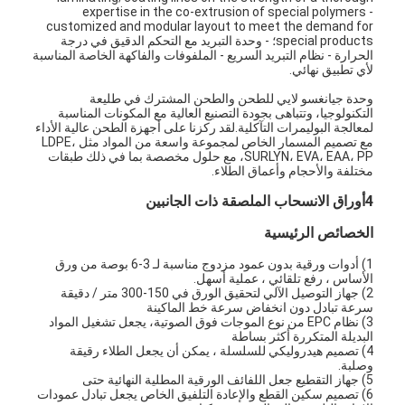
expertise in the co-extrusion of special polymers -
customized and modular layout to meet the demand for
special products؛ - وحدة التبريد مع التحكم الدقيق في درجة
الحرارة - نظام التبريد السريع - الملفوفات والفاكهة الخاصة المناسبة
لأي تطبيق نهائي.
وحدة جيانغسو لايي للطحن والطحن المشترك في طليعة
التكنولوجيا، وتتباهى بجودة التصنيع العالية مع المكونات المناسبة
لمعالجة البوليمرات التآكلية.لقد ركزنا على أجهزة الطحن عالية الأداء
مع تصميم المسمار الخاص لمجموعة واسعة من المواد مثل LDPE،
SURLYN، EVA، EAA، PP، مع حلول مخصصة بما في ذلك طبقات
مختلفة والأحجام وأعماق الطلاء.
4أوراق الانسحاب الملصقة ذات الجانبين
الخصائص الرئيسية
1) أدوات ورقية بدون عمود مزدوج مناسبة لـ 3-6 بوصة من ورق
الأساس ، رفع تلقائي ، عملية أسهل.
2) جهاز التوصيل الآلي لتحقيق الورق في 150-300 متر / دقيقة
الصفحة الرئيسية
سرعة تبادل دون انخفاض سرعة خط الماكينة
3) نظام EPC من نوع الموجات فوق الصوتية، يجعل تشغيل المواد
البديلة المتكررة أكثر بساطة
منتجات
4) تصميم هيدروليكي للسلسلة ، يمكن أن يجعل الطلاء رقيقة
وصلبة.
5) جهاز التقطيع جعل اللفائف الورقية المطلية النهائية حتى
معلومات عنا
6) تصميم سكين القطع والإعادة التلفيق الخاص يجعل تبادل عمودات