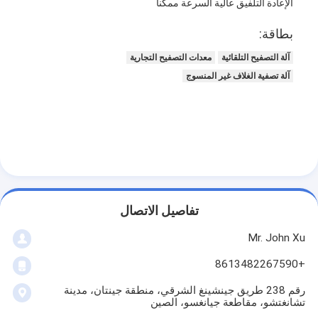
الإعادة التلفيق عالية السرعة ممكنا
جولة في المعمل
بطاقة:
مراقبة الجودة
آلة التصفيح التلقائية
معدات التصفيح التجارية
اتصل بنا
آلة تصفية الغلاف غير المنسوج
أخبار
آلة التصفيح طلاء البثق
آلة الترقق بالبثق
تفاصيل الاتصال
آلة الترقق فيلم
Mr. John Xu
+8613482267590
بلاستيكيّ ترقيق آلة
رقم 238 طريق جينشينغ الشرقي، منطقة جينتان، مدينة
آلة طلاء التصفيح
تشانغتشو، مقاطعة جيانغسو، الصين