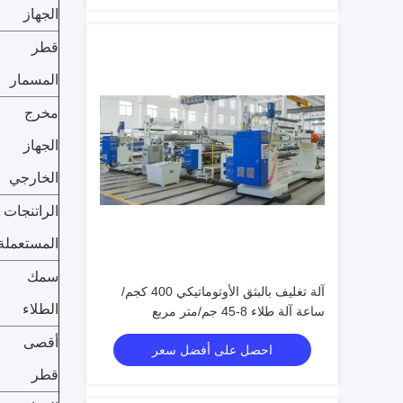
الجهاز
قطر
المسمار
مخرج
الجهاز
الخارجي
الراتنجات
المستعملة
سمك
آلة تغليف بالبثق الأوتوماتيكي 400 كجم/
الطلاء
ساعة آلة طلاء 8-45 جم/متر مربع
أقصى
احصل على أفضل سعر
قطر