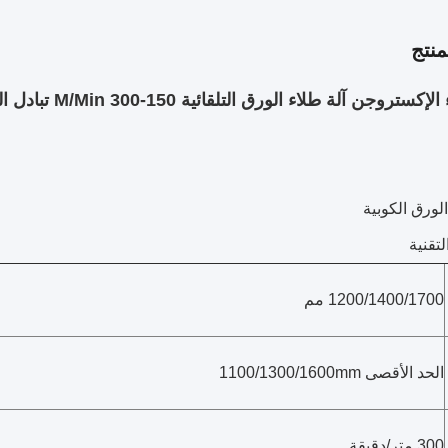
نتج
تروجن آلة طلاء الورق التلقائية 150-300 M/Min تبادل السرعة
تقنية
1200/1400/1700 مم
الحد الأقصى 1100/1300/1600mm
300 متر/دقيقة