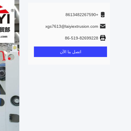
+8613482267590
xgs7613@laiyiextrusion.com
86-519-82699228
اتصل بنا الآن