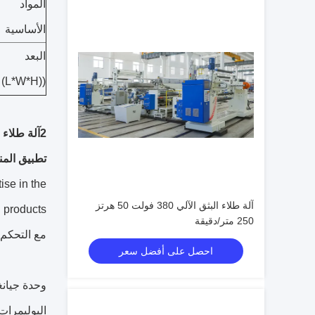
المواد
الأساسية
البعد
((L*W*H)
2آلة طلاء الورق الكوبية
تطبيق المن
ise in the
آلة طلاء البثق الآلي 380 فولت 50 هرتز
250 متر/دقيقة
مع التحكم 
احصل على أفضل سعر
وحدة جيانغ