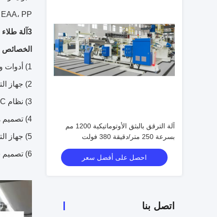
SURLYN، EVA، EAA، PP، مع حلول م
3آلة طلاء الورق الكوبية
الخصائص ا
1) أدوات ورقية بدون عمود مزدوج مناسبة لـ 3-6 بوصة من ورق الأساس ، رفع تلقائي ، عملية أسهل.
2) جهاز التوصيل الآلي لتحقيق الورق في 150-300 متر / دقيقة سرعة تبادل دون انخفاض سرعة خط الماكينة
3) نظام EPC من نوع الموجات فوق الصوتية، يجعل تشغيل المواد البديلة المتكررة أكثر بساطة
4) تصميم هيدروليكي للسلسلة ، يمكن أن يجعل الطلاء رقيقة وصلبة.
آلة الترقق بالبثق الأوتوماتيكية 1200 مم
5) جهاز التقطيع جعل اللفائف الورقية المطلية النهائية حتى
بسرعة 250 متر/دقيقة 380 فولت
6) تصميم سكين القطع والإعادة التلفيق الخاص يجعل تبادل عمودات الإعادة التلفيق عالية السرعة ممكنا
احصل على أفضل سعر
اتصل بنا