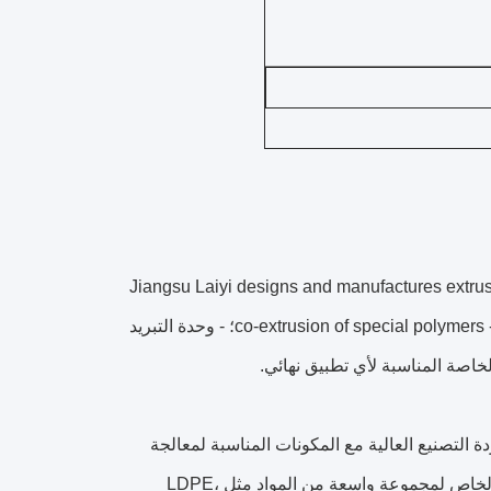
Jiangsu Laiyi designs and manufactures extrusi
co-extrusion of special polymers - customized and modular layout to meet the demand for special products؛ - وحدة التبريد
لخاصة المناسبة لأي تطبيق نهائي.
التصنيع العالية مع المكونات المناسبة لمعالجة
البوليمرات التآكلية.لقد ركزنا على أجهزة الطحن عالية الأداء مع تصميم المسمار الخاص لمجموعة واسعة من المواد مثل LDPE،