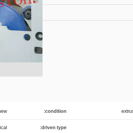
new
condition:
extru
cal
driven type: