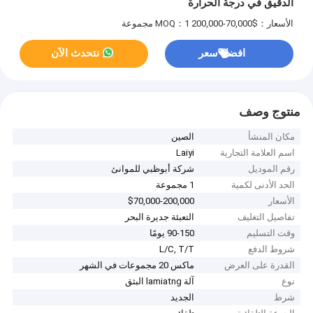
الدقيق في درجة الحرارة
الأسعار：$70,000-200,000
MOQ：1 مجموعة
افضل سعر
نتحدث الآن
منتوج وصف
مكان المنشأ
الصين
اسم العلامة التجارية
Laiyi
رقم الموديل
شركة أبوظبي للموانئ
الحد الأدنى لكمية
1 مجموعة
الأسعار
$70,000-200,000
تفاصيل التغليف
التعبئة جديرة البحر
وقت التسليم
90-150 يومًا
شروط الدفع
L/C, T/T
القدرة على العرض
ماكس 20 مجموعات في الشهر
نوع
آلة lamiatng البثق
شرط
الجديد