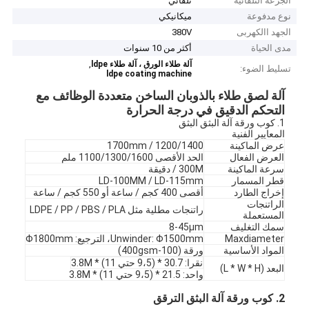
الجرعة التلقائية
تلقائي
نوع مدفوعة
ميكانيكي
الجهد االكهربى
380V
مدى الحياة
أكثر من 10 سنوات
,
آلة طلاء الورق ، آلة طلاء ldpe
تسليط الضوء:
ldpe coating machine
آلة لصق طلاء بالذوبان الساخن متعددة الوظائف مع
التحكم الدقيق في درجة الحرارة
1. كوب ورقة آلة البثق البثق
المعايير الفنية
عرض الماكينة
1200/1400 / 1700mm
العرض الفعال
الحد الأقصى 1100/1300/1600 ملم
سرعة الماكينة
300M / دقيقة
قطر المسمار
LD-100MM / LD-115mm
إخراج الطارد
أقصى 400 كجم / ساعة أو 550 كجم / ساعة
الراتنجات
راتنجات مطلية مثل LDPE / PP / PBS / PLA
المستعملة
سمك التغليف
8-45μm
Maxdiameter
Unwinder: Φ1500mm، الترجيع: Φ1800mm
المواد الأساسية
ورقة (100-400gsm)
نقرا: 30.7 * (9،5 حتي 11) * 3.8M
البعد (L * W * H)
واحد: 21.5 * (9،5 حتي 11) * 3.8M
2. كوب ورقة آلة البثق الترقق