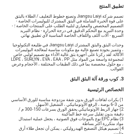
تطبيق المنتج
تصمم شركة Jiangsu Laiyi وتصنع خطوط التغليف / الطلاء بالبثق
على قوة الخبرة الشاملة في البثق المشترك للبوليمرات الخاصة -
التصميم المخصص والمعياري لتلبية الطلب على المنتجات الخاصة ؛ -
وحدة التبريد مع التحكم الدقيق في درجة الحرارة - نظام التبريد
السريع - آلات اللف واللفاف الخاصة المناسبة لأي تطبيق نهائي.
وحدات البثق والبثق المشترك Jiangsu Laiyi في طليعة التكنولوجيا
، وتتميز بجودة تصنيع عالية مع مكونات مناسبة لمعالجة البوليمرات
الأكالة. لقد ركزنا على أجهزة بثق عالية الأداء مع تصميم لولبي خاص
لمجموعة واسعة من المواد مثل LDPE ، SURLYN ، EVA ، EAA ، PP
، مع حلول مخصصة بما في ذلك الطبقات المختلفة ، الأحجام وعرض
القوالب.
3. كوب ورقة آلة البثق البثق
الخصائص الرئيسية
1) بكرات لفافات الورق بدون شفة مزدوجة مناسبة للورق الأساسي
من 3-6 بوصة ، الرفع الأوتوماتيكي ، التشغيل الأسهل.
2) جهاز الربط الأوتوماتيكي يحقق الورق بسرعات 150-300 م /
دقيقة بدون تقليل سرعة خط الماكينة
3) نظام EPC نوع بالموجات فوق الصوتية ، يجعل عملية استبدال
مواد متكررة أكثر بساطة
4) تصميم هيكل التصفيح الهيدروليكي ، يمكن أن تجعل طلاء أرق
وثابت.