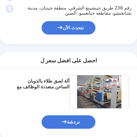
آلة طلاء قذف
رقم 238 طريق جينشينغ الشرقي، منطقة جينتان، مدينة
تشانغتشو، مقاطعة جيانغسو، الصين
آلة طلاء الورق
نتحدث الآن
آلة الترقق مزدوجة الوجهين
أجزاء آلة التصفيح
تذوب آلة النسيج المنفوخ
احصل على افضل سعر ل
آلة لصق طلاء بالذوبان
الساخن متعددة الوظائف مع
التحكم الدقيق في درجة
الحرارة
دردشة