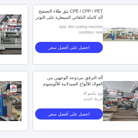
CPE / CPP / PET بثق طلاء التصفيح
آلة كاملة التلقائي السيطرة على التوتر
type: film coating machine
condition: new
احصل على أفضل سعر
آلة الترقق مزدوجة الوجهين من
الفولاذ للألواح الصيدلانية للألومنيوم
نوع: يكسو آلة
شرط: الجديد
احصل على أفضل سعر