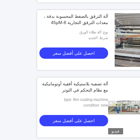
آلة الترقق بالضغط المحسوبة بدقة ،
معدات الترقق التجارية 8-45μM
نوع: آلة طلاء الورق
شرط: الجديد
احصل على أفضل سعر
آلة تصفية بلاستيكية أفقية أوتوماتيكية
مع نظام التحكم في التوتر
type: film coating machine
condition: new
احصل على أفضل سعر
فيديو