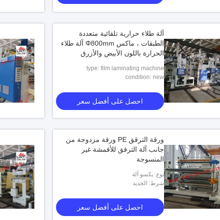
آلة طلاء حرارية تلقائية متعددة
الطبقات ، ماكس Φ800mm آلة طلاء
الحرارة باللون الأبيض والأزرق
type: film laminating machine
condition: new
احصل على أفضل سعر
ورقة الترقق PE ورقة مزدوجة من
جانب آلة الترقق للأقمشة غير
المنسوجة
نوع: يكسو آلة
شرط: الجديد
احصل على أفضل سعر