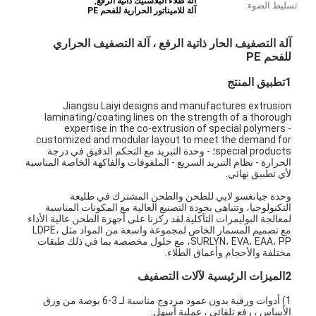
,
آلة طلاء البلاستيك ذاتية الرفع
تسليط الضوء:
آلة للاميناتور الحرارية للفحم PE
آلة التصفيف الحار ذاتية الرفع ، آلة التصفيف الحراري
للفحم PE
1تطبيق المنتج
Jiangsu Laiyi designs and manufactures extrusion
laminating/coating lines on the strength of a thorough
expertise in the co-extrusion of special polymers -
customized and modular layout to meet the demand for
special products؛ - وحدة التبريد مع التحكم الدقيق في درجة
الحرارة - نظام التبريد السريع - الملفوفات والفاكهة الخاصة المناسبة
لأي تطبيق نهائي.
وحدة جيانغسو لايي للطحن والطحن المشترك في طليعة
التكنولوجيا، وتتباهى بجودة التصنيع العالية مع المكونات المناسبة
لمعالجة البوليمرات التآكلية.لقد ركزنا على أجهزة الطحن عالية الأداء
مع تصميم المسمار الخاص لمجموعة واسعة من المواد مثل LDPE،
SURLYN، EVA، EAA، PP، مع حلول مخصصة بما في ذلك طبقات
مختلفة والأحجام وأعماق الطلاء.
2الميزات الرئيسية لآلات التصفيف
1) أدوات ورقية بدون عمود مزدوج مناسبة لـ 3-6 بوصة من ورق
الأساس ، رفع تلقائي ، عملية أسهل.