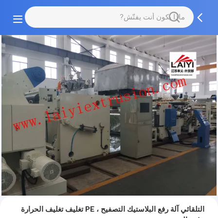
التلقائي آلة رفع البلاستيك التصفيح ، PE تغليف تغليف الحرارة