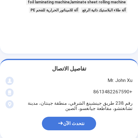
foil laminating machine,laminate sheet rolling machine
آلة طلاء البلاستيك ذاتية الرفع
آلة للاميناتور الحرارية للفحم PE
تفاصيل الاتصال
Mr. John Xu
+8613482267590
الصفحة الرئيسية
رقم 238 طريق جينشينغ الشرقي، منطقة جينتان، مدينة
تشانغتشو، مقاطعة جيانغسو، الصين
منتجات
نتحدث الآن
معلومات عنا