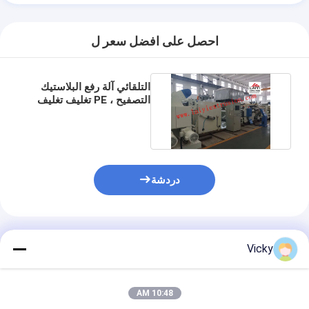
جولة في المعمل
احصل على افضل سعر ل
مراقبة الجودة
اتصل بنا
التلقائي آلة رفع البلاستيك
التصفيح ، PE تغليف تغليف
أخبار
الحرارة رغوة التصفيح
آلة التصفيح طلاء البثق
دردشة
آلة الترقق بالبثق
آلة الترقق فيلم
المنتجات الموصى بها
Vicky
بلاستيكيّ ترقيق آلة
آلة طلاء التصفيح
10:48 AM