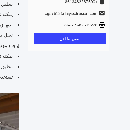
+8613482267590
تنطبق ع
xgs7613@laiyiextrusion.com
يمكنه ت
لديها ز
86-519-82699228
تحتل مس
اتصل بنا الآن
إرجاع مزد
يمكنه ت
تنطبق ع
تستخدم 