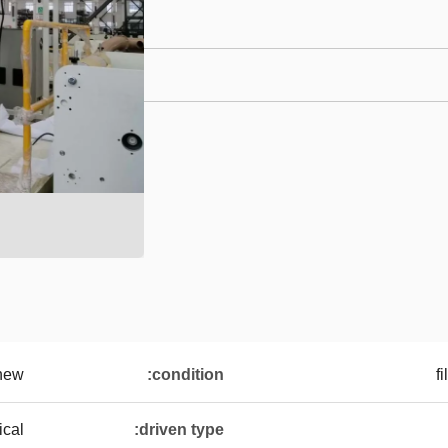
new
condition:
f
cal
driven type: