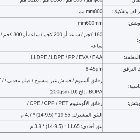
لف وتفكيك:
mm800 مم
يتش:
mm600mm
:
ساعة
المغلفة:
LLDPE / LDPE / PP / EVA / EAA
الترقق:
8-45μm
رقائق 
اسية:
BOPA ، إلخ (10-200gsm)
ويتش:
رقائق الألومنيوم CPE / CPP / PET /
البثق المشترك: 19.55 * (9.5-14) * 4.7 م
بثق أحادي: 11.65 * (9.5-14) * 3.8 م