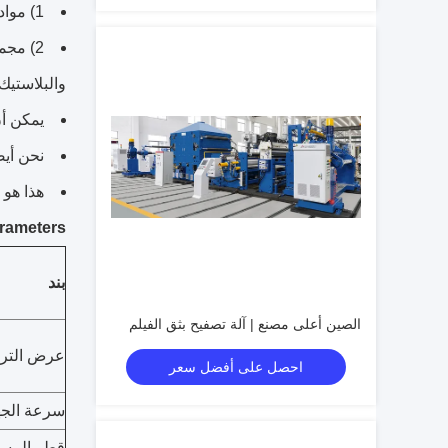
1) مواد تغليف المواد الغذائية ومواد التعبئة السائلة ؛
2) مجم
والبلاستيك 
يمكن أن
نحن أي
هذا هو 
parameters ، المعلمات التقنية لآلة تصفيح ورق ال
بند
الصين أعلى مصنع | آلة تصفيح بثق الفيلم
عرض الترق
احصل على أفضل سعر
سرعة الجه
قطر المسم