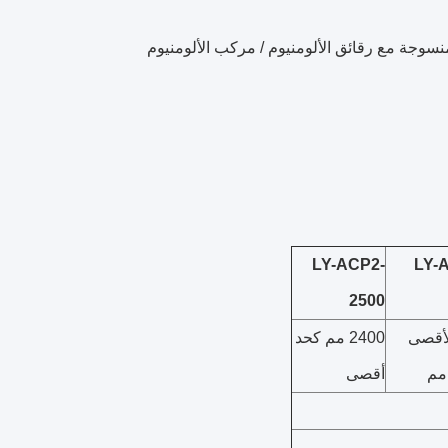
منسوجة مع رقائق الألومنيوم / مركب الألومنيوم
LY-ACP2-
LY-
2500
لأقصى
2400 مم كحد
أقصى