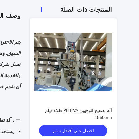
المنتجات ذات الصلة
وصف الم
ي
السوق. ومع زيادة
أن تقدم خد
آلة تصفيح الوجهين PE EVA طلاء فيلم
1550mm
一 ، آلة تغليف تغليف بثق الطباعة الملونة
احصل على أفضل سعر
يستخدم