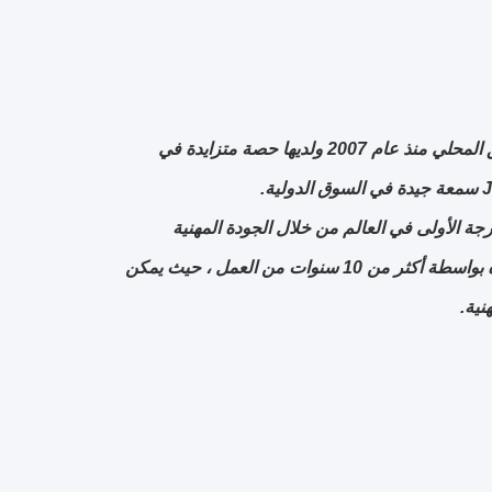
تم الاعتراف بشركة iangsu Laiyi وتقديرها بشكل كبير في صناعة الترقق بالبثق المحلي منذ عام 2007 ولديها حصة متزايدة في
ئة من الدرجة الأولى في العالم من خلال الجودة المهنية
والخدمة الفائقة التي نقدمها من خلال خط الترقق بالبثق المحترف الذي تم إنشاؤه بواسطة أكثر من 10 سنوات من العمل ، حيث يمكن
نية.