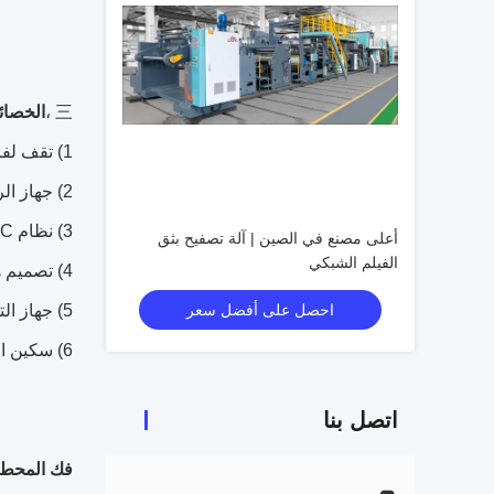
三 ،
الخصائ
1) تقف لفات الورق المزدوجة بدون عمود مناسبة لنواة الورق 3-6 بوصة ، الرفع التلقائي ، التشغيل الأسهل.
2) جهاز الربط الآلي يحقق الورق بسرعة تبادل 150-300 m / min بدون إنقاص سرعة خط الماكينة
3) نظام EPC بالموجات فوق الصوتية ، يجعل عملية استبدال المواد المتكررة أكثر بساطة
أعلى مصنع في الصين | آلة تصفيح بثق
الفيلم الشبكي
4) تصميم هيكل التصفيح الهيدروليكي ، يمكن أن يجعل طلاء أرق وثابت.
احصل على أفضل سعر
5) جهاز التشذيب يجعل لفات الورق المطلي النهائي متساوية
6) سكين القطع الخاص وتصميم اللف يجعل تبادل أعمدة اللف عالية السرعة ممكنًا
اتصل بنا
فك المحطة