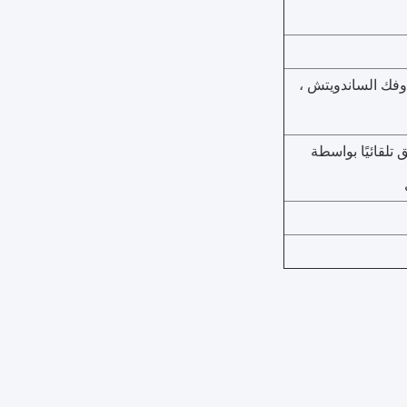
وفك الساندويتش ،
 تلقائيًا بواسطة