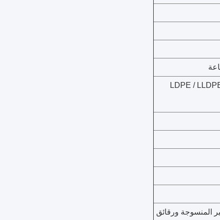
LDPE / LLDPE / PP /  /
BOPP والأقمشة غير المنسوجة ورقائق