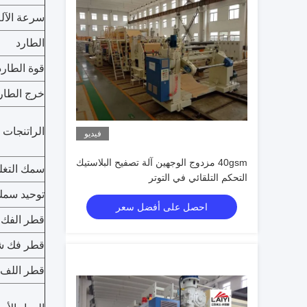
سرعة الآلة
الطارد
قوة الطارد
خرج الطار
الراتنجات 
فيديو
40gsm مزدوج الوجهين آلة تصفيح البلاستيك
سمك التغل
التحكم التلقائي في التوتر
توحيد سم
احصل على أفضل سعر
قطر الفك
قطر فك ش
قطر اللف