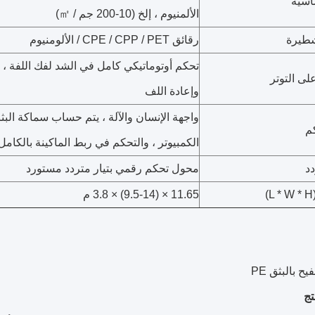
ساسية
الألمنيوم ، إلخ (10-200 جم / ㎡)
شطيرة
رقائق CPE / CPP / PET / الألومنيوم
تحكم أوتوماتيكي كامل في الشد لفك اللفة ، 
ى التوتر
وإعادة اللف
واجهة الإنسان والآلة ، يتم حساب سماكة البثق
م
الكمبيوتر ، والتحكم في ربط الماكينة بالكامل
دد
محول تحكم رقمي بتيار متردد مستورد
)
11.65 × (9.5-14) × 3.8 م
تج