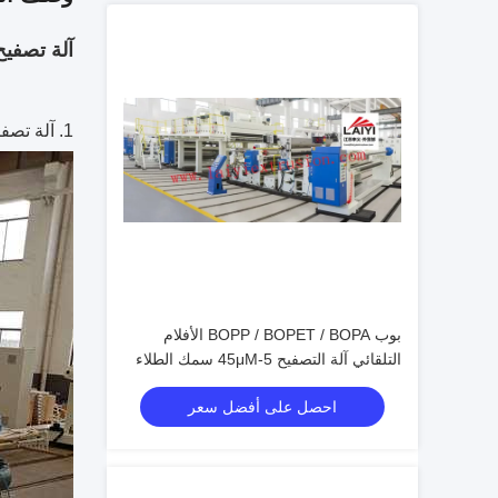
آلة تصفيح قذف بالبثق PE 
1. آلة تصفيح وبثق ورق التغليف PE ذات الوجهين بسرعة عالية ، 300 متر في الدقيقة.
بوب BOPP / BOPET / BOPA الأفلام
التلقائي آلة التصفيح 5-45μM سمك الطلاء
احصل على أفضل سعر