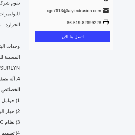
xgs7613@laiyiextrusion.com
للبوليمرات
86-519-82699228
الحرارة - 
اتصل بنا الآن
SURLYN و EVA و EAA و PP ، مع حلول مخصصة بما في ذلك الطبقات والأحجام وعرض القوالب المختلفة.
4. آلة تصفيح بثق وبثق PE
الخصائص ا
1) حوامل لفة ورق مزدوجة بدون عمود مناسب للورق الأساسي 3-6 بوصة ، رفع أوتوماتيكي ، عملية أسهل.
2) جهاز الربط التلقائي يحقق الورق في تبادل سرعة 150-300 م / دقيقة دون تقليل سرعة خط الماكينة
3) نظام EPC من النوع بالموجات فوق الصوتية ، يجعل عملية استبدال المواد المتكررة أكثر بساطة
4) تصميم هيكل التصفيح الهيدروليكي ، يمكن أن يجعل طلاء أرق وثابت.