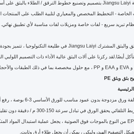
تقوم شركة Jiangsu Laiyi بتصميم وتصنيع خطوط الترقق / الطلاء با
 الخاصة - التخطيط المخصص والمعياري لتلبية الطلب على المنتجات ال
نظام تبريد سريع - لفات خاصة ومزيلات لفات مناسبة لأي تطبيق نهائي.
وحدات البثق والبثق المشترك Jiangsu Laiyi في طليعة 
لرئيسية