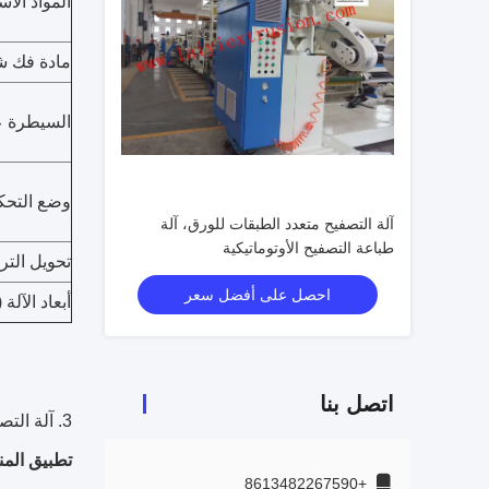
المواد الأ
مادة فك 
السيطرة عل
وضع التحك
آلة التصفيح متعدد الطبقات للورق، آلة
طباعة التصفيح الأوتوماتيكية
تحويل التر
احصل على أفضل سعر
أبعاد الآلة (L * W * H
اتصل بنا
3. آلة التصفيح بالبثق PE
تطبيق المن
+8613482267590