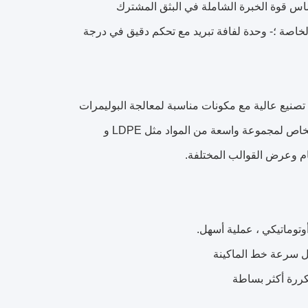
لبثق على أساس قوة الخبرة الشاملة في البثق المشترك
خاصة ؛- وحدة لفافة تبريد مع تحكم دقيق في درجة
التكنولوجيا ، تتميز بجودة تصنيع عالية مع مكونات مناسبة لمعالجة البوليمرات
المسببة للتآكل أيضًا.لقد ركزنا على آلات البثق عالية الأداء ذات التصميم اللولبي الخاص لمجموعة واسعة من المواد مثل LDPE و