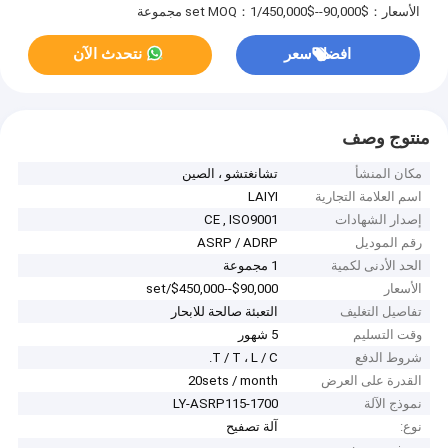
الأسعار：$90,000--$450,000/set
MOQ：1 مجموعة
افضل سعر
نتحدث الآن
منتوج وصف
مكان المنشأ
تشانغتشو ، الصين
اسم العلامة التجارية
LAIYI
إصدار الشهادات
CE , ISO9001
رقم الموديل
ASRP / ADRP
الحد الأدنى لكمية
1 مجموعة
الأسعار
$90,000--$450,000/set
تفاصيل التغليف
التعبئة صالحة للابحار
وقت التسليم
5 شهور
شروط الدفع
T / T ، L / C.
القدرة على العرض
20sets / month
نموذج الآلة
LY-ASRP115-1700
نوع:
آلة تصفيح