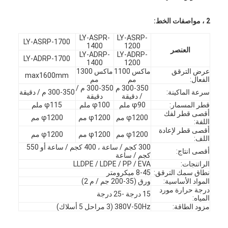
2 ، مواصفات الخط:
LY-ASPR-
LY-ASRP-
LY-ASRP-1700
1400
1200
العنصر
LY-ADRP-
LY-ADRP-
LY-ADRP-1700
1400
1200
عرض الترقق
ماكس 1100
ماكس 1300
max1600mm
الفعال:
مم
مم
300-350 م
300-350 م /
سرعة الماكينة:
300-350 م / دقيقة
/ دقيقة
دقيقة
قطر المسمار:
φ90 ملم
φ100 ملم
φ115 ملم
أقصى قطر لفك
φ1200 مم
φ1200 مم
φ1200 مم
اللفة:
أقصى قطر لإعادة
φ1200 مم
φ1200 مم
φ1200 مم
اللف:
300 كجم / ساعة ، 400 كجم / ساعة أو 550
أقصى انتاج:
كجم / ساعة
الراتنجات:
LLDPE / LDPE / PP / EVA
نطاق سمك الترقق:
8-45 ميكرومتر
المواد الأساسية:
ورق (35-200 جم / م 2)
درجة حرارة مورد
15 درجة -25 درجة
المياه:
مزود الطاقة:
380V-50Hz (3 مراحل 5 أسلاك)