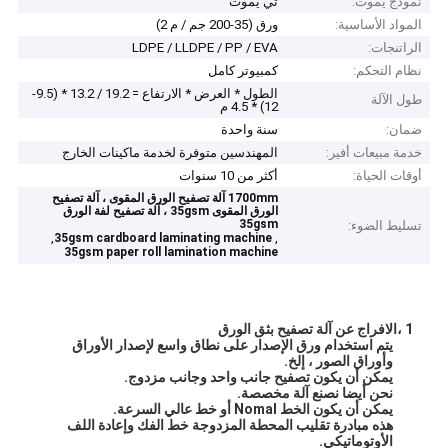
نموذج يموت:
تي يموت
المواد الأساسية:
ورق (35-200 جم / م 2)
الراتنجات:
LDPE / LLDPE / PP / EVA
نظام التحكم:
كمبيوتر كامل
الطول * العرض * الارتفاع = 19.2 / 13.2 * (9.5-
طول الآلة
12) * 4.5 م
ضمان:
سنة واحدة
خدمة مبيعات أفير:
المهندسين متوفرة لخدمة ماكينات الخارج
أوقات الحياة:
أكثر من 10 سنوات
1700mm آلة تصفيح الورق المقوى ، آلة تصفيح
الورق المقوى 35gsm ، آلة تصفيح لفة الورق
35gsm
تسليط الضوء:
,
,
35gsm cardboard laminating machine
35gsm paper roll lamination machine
1 ،
الافراج عن آلة تصفيح بثق الورق
يتم استخدام ورق الإصدار على نطاق واسع لإصدار الأوراق
وأوراق الصور ، إلخ.
يمكن أن يكون تصفيح جانب واحد وجانب مزدوج.
نحن أيضا نصنع آلة مخصصة.
يمكن أن يكون الخط Nomal أو خط عالي السرعة.
هذه مبادرة تقليب المحطة المزدوجة خط الفك وإعادة اللف
الأوتوماتيكي.