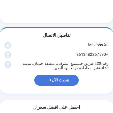
آلة طلاء قذف
آلة طلاء الورق
آلة الترقق مزدوجة الوجهين
تفاصيل الاتصال
أجزاء آلة التصفيح
Mr. John Xu
تذوب آلة النسيج المنفوخ
+8613482267590
رقم 238 طريق جينشينغ الشرقي، منطقة جينتان، مدينة
تشانغتشو، مقاطعة جيانغسو، الصين
نتحدث الآن
احصل على افضل سعر ل