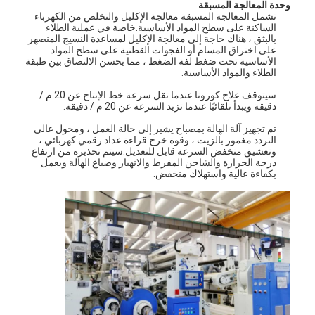
وحدة المعالجة المسبقة
تشمل المعالجة المسبقة معالجة الإكليل والتخلص من الكهرباء
الساكنة على سطح المواد الأساسية.خاصة في عملية الطلاء
بالبثق ، هناك حاجة إلى معالجة الإكليل لمساعدة النسيج المنصهر
على اختراق المسام أو الفجوات القطنية على سطح المواد
الأساسية تحت ضغط لفة الضغط ، مما يحسن الالتصاق بين طبقة
الطلاء والمواد الأساسية.
سيتوقف علاج كورونا عندما تقل سرعة خط الإنتاج عن 20 م /
دقيقة ويبدأ تلقائيًا عندما تزيد السرعة عن 20 م / دقيقة.
تم تجهيز آلة الهالة بمصباح يشير إلى حالة العمل ، ومحول عالي
التردد مغمور بالزيت ، وقوة خرج قراءة عداد رقمي كهربائي ،
وتعشيق منخفض السرعة قابل للتعديل.سيتم تحذيره من ارتفاع
درجة الحرارة والشاحن المفرط والانهيار وضياع الهالة ويعمل
بكفاءة عالية واستهلاك منخفض.
الصفحة الرئيسية
منتجات
معلومات عنا