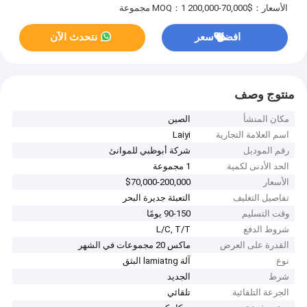
الأسعار：$70,000-200,000
MOQ：1 مجموعة
افضل سعر
نتحدث الآن
منتوج وصف
مكان المنشأ
الصين
اسم العلامة التجارية
Laiyi
رقم الموديل
شركة أبوظبي للموانئ
الحد الأدنى لكمية
1 مجموعة
الأسعار
$70,000-200,000
تفاصيل التغليف
التعبئة جديرة البحر
وقت التسليم
90-150 يومًا
شروط الدفع
L/C, T/T
القدرة على العرض
ماكس 20 مجموعات في الشهر
نوع
آلة lamiatng البثق
شرط
الجديد
الجرعة التلقائية
تلقائي