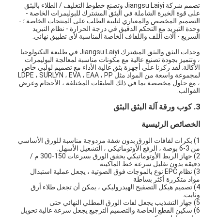
تصمم شركة Jiangsu Laiyi وتصنع خطوط التغليف / الطلاء بالبثق
على قوة الخبرة الشاملة في البثق المشترك للبوليمرات الخاصة -
التصميم المخصص والمعياري لتلبية الطلب على المنتجات الخاصة ؛ -
وحدة التبريد مع التحكم الدقيق في درجة الحرارة - نظام التبريد
السريع - آلات اللف واللفاف الخاصة المناسبة لأي تطبيق نهائي.
وحدات البثق والبثق المشترك Jiangsu Laiyi في طليعة التكنولوجيا
، وتتميز بجودة تصنيع عالية مع مكونات مناسبة لمعالجة البوليمرات
الأكالة. لقد ركزنا على أجهزة بثق عالية الأداء مع تصميم لولبي خاص
لمجموعة واسعة من المواد مثل LDPE ، SURLYN ، EVA ، EAA ، PP
، مع حلول مخصصة بما في ذلك الطبقات المختلفة ، الأحجام وعرض
القوالب.
3. كوب ورقة آلة البثق البثق
الخصائص الرئيسية
1) بكرات لفافات الورق بدون شفة مزدوجة مناسبة للورق الأساسي
من 3-6 بوصة ، الرفع الأوتوماتيكي ، التشغيل الأسهل.
2) جهاز الربط الأوتوماتيكي يحقق الورق بسرعات 150-300 م /
دقيقة بدون تقليل سرعة خط الماكينة
3) نظام EPC نوع بالموجات فوق الصوتية ، يجعل عملية استبدال
مواد متكررة أكثر بساطة
4) تصميم هيكل التصفيح الهيدروليكي ، يمكن أن تجعل طلاء أرق
وثابت.
5) جهاز التشذيب يجعل لفات الورق المطلي النهائي حتى
6) سكين القطع الخاصة والتصميم الترجيع يجعل سرعة عالية تحويل