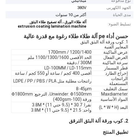
نوع مدفوعة
ميكانيكي
الجهد االكهربى
380V
مدى الحياة
أكثر من 10 سنوات
,
آلة طلاء الورق ، آلة تصفيح طلاء البثق
تسليط الضوء:
extrusion coating lamination machine
حسن أداء pe آلة طلاء طلاء رغوة مع قدرة عالية
1. كوب ورقة آلة البثق البثق
المعايير الفنية
عرض الماكينة
1200/1400 / 1700mm
العرض الفعال
الحد الأقصى 1100/1300/1600 ملم
سرعة الماكينة
300M / دقيقة
قطر المسمار
LD-100MM / LD-115mm
إخراج الطارد
أقصى 400 كجم / ساعة أو 550 كجم / ساعة
الراتنجات
راتنجات مطلية مثل LDPE / PP / PBS / PLA
المستعملة
سمك التغليف
8-45μm
Maxdiameter
Unwinder: Φ1500mm، الترجيع: Φ1800mm
المواد الأساسية
ورقة (100-400gsm)
نقرا: 30.7 * (9،5 حتي 11) * 3.8M
البعد (L * W * H)
واحد: 21.5 * (9،5 حتي 11) * 3.8M
2. كوب ورقة آلة البثق الترقق
تطبيق المنتج