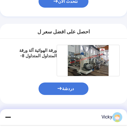
نتحدث الآن
آلة طلاء قذف
آلة طلاء الورق
آلة الترقق مزدوجة الوجهين
احصل على افضل سعر ل
أجزاء آلة التصفيح
ورقة الهوائية آلة ورقة
تذوب آلة النسيج المنفوخ
المتداول المتداول 8-
45μM سمك الطلاء
دردشة
المنتجات الموصى بها
Vicky