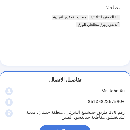
جولة في المعمل
بطاقة:
آلة التصفيح التلقائية
معدات التصفيح التجارية
مراقبة الجودة
آلة تدوير ورق مطاطي للورق
اتصل بنا
أخبار
آلة التصفيح طلاء البثق
تفاصيل الاتصال
آلة الترقق بالبثق
Mr. John Xu
آلة الترقق فيلم
+8613482267590
بلاستيكيّ ترقيق آلة
رقم 238 طريق جينشينغ الشرقي، منطقة جينتان، مدينة
تشانغتشو، مقاطعة جيانغسو، الصين
آلة طلاء التصفيح