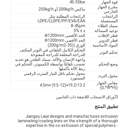
قوة الجهاز
45-55kw
مخرج الجهاز
ماكس 200kg/h أو 250kg/h
الخارجي
الراتنجات
الراتنجات المطلية مثل
المستعملة
LDPE/LLDPE/PP/EVA/EAA
سمك الطلاء
8-45μm
توحيد السماكة
≤ ± 5%
قطر الإفلات
الحد الأقصى Φ1200mm
قطر التدوير
الحد الأقصى Φ1200mm
المواد الأساسية
الورق ((35-200g/m2)
التحكم الكامل التلقائي في التوتر المكثف
تحكم التوتر
للدراجة المغلقة للدراجة المفتوحة
واجهة الإنسان والآلة، سمك الطحن هو تحديد
وضع التحكم
تحسب تلقائيًا بواسطة الكمبيوتر، التحكم في
ربط الآلة بأكملها
محول تحكم ناقل التيار المتردد الرقمي
محول التردد
المستورد
مقاس الجهاز
19.2/13.2×(9.5-12) ×4.5m
((L*W*H))
3أوراق الانسحاب اللاصقة ذات الجانبين
تطبيق المنتج
Jiangsu Laiyi designs and manufactures extrusion
laminating/coating lines on the strength of a thorough
expertise in the co-extrusion of special polymers -