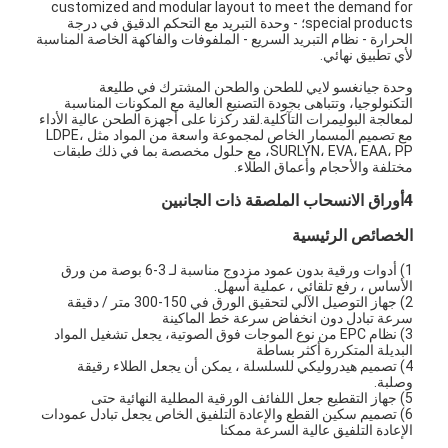
customized and modular layout to meet the demand for
special products؛ - وحدة التبريد مع التحكم الدقيق في درجة
الحرارة - نظام التبريد السريع - الملفوفات والفاكهة الخاصة المناسبة
لأي تطبيق نهائي.
وحدة جيانغسو لايي للطحن والطحن المشترك في طليعة
التكنولوجيا، وتتباهى بجودة التصنيع العالية مع المكونات المناسبة
لمعالجة البوليمرات التآكلية.لقد ركزنا على أجهزة الطحن عالية الأداء
مع تصميم المسمار الخاص لمجموعة واسعة من المواد مثل LDPE،
SURLYN، EVA، EAA، PP، مع حلول مخصصة بما في ذلك طبقات
مختلفة والأحجام وأعماق الطلاء.
4أوراق الانسحاب الملصقة ذات الجانبين
الخصائص الرئيسية
1) أدوات ورقية بدون عمود مزدوج مناسبة لـ 3-6 بوصة من ورق
الأساس ، رفع تلقائي ، عملية أسهل.
2) جهاز التوصيل الآلي لتحقيق الورق في 150-300 متر / دقيقة
سرعة تبادل دون انخفاض سرعة خط الماكينة
الصفحة الرئيسية
3) نظام EPC من نوع الموجات فوق الصوتية، يجعل تشغيل المواد
البديلة المتكررة أكثر بساطة
4) تصميم هيدروليكي للسلسلة ، يمكن أن يجعل الطلاء رقيقة
منتجات
وصلبة.
5) جهاز التقطيع جعل اللفائف الورقية المطلية النهائية حتى
6) تصميم سكين القطع والإعادة التلفيق الخاص يجعل تبادل عمودات
معلومات عنا
الإعادة التلفيق عالية السرعة ممكنا