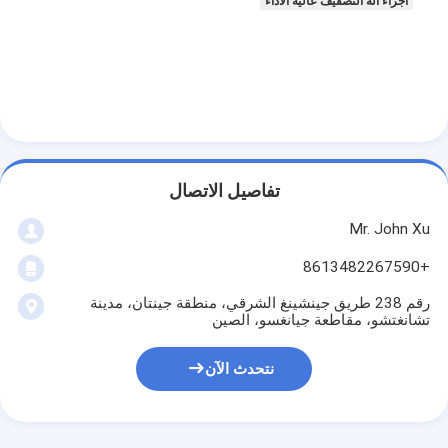
أجزاء آلة التصفيف عالية الأداء
تفاصيل الاتصال
Mr. John Xu
+8613482267590
رقم 238 طريق جينشينغ الشرقي، منطقة جينتان، مدينة
تشانغتشو، مقاطعة جيانغسو، الصين
الصفحة الرئيسية
نتحدث الآن
منتجات
معلومات عنا