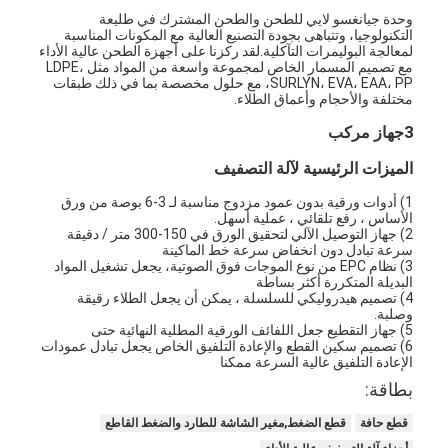
وحدة جيانغسو لايي للطحن والطحن المشترك في طليعة
التكنولوجيا، وتتباهى بجودة التصنيع العالية مع المكونات المناسبة
لمعالجة البوليمرات التآكلية.لقد ركزنا على أجهزة الطحن عالية الأداء
مع تصميم المسمار الخاص لمجموعة واسعة من المواد مثل LDPE،
SURLYN، EVA، EAA، PP، مع حلول مخصصة بما في ذلك طبقات
مختلفة والأحجام وأعماق الطلاء.
3جهاز مركب
الميزات الرئيسية لآلة التصفيف
1) أدوات ورقية بدون عمود مزدوج مناسبة لـ 3-6 بوصة من ورق
الأساس ، رفع تلقائي ، عملية أسهل.
2) جهاز التوصيل الآلي لتحقيق الورق في 150-300 متر / دقيقة
سرعة تبادل دون انخفاض سرعة خط الماكينة
3) نظام EPC من نوع الموجات فوق الصوتية، يجعل تشغيل المواد
البديلة المتكررة أكثر بساطة
4) تصميم هيدروليكي للسلسلة ، يمكن أن يجعل الطلاء رقيقة
وصلبة.
5) جهاز التقطيع جعل اللفائف الورقية المطلية النهائية حتى
6) تصميم سكين القطع والإعادة التلفيق الخاص يجعل تبادل عمودات
الإعادة التلفيق عالية السرعة ممكنا
بطاقة:
قطع حافة
قطع الضغط,مغير الشاشة للطارد والضغط القاطع