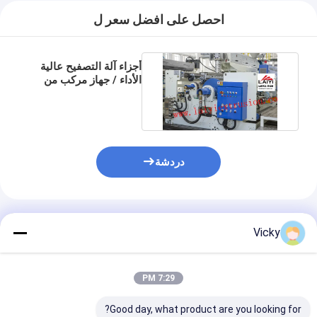
جولة في المعمل
احصل على افضل سعر ل
مراقبة الجودة
أجزاء آلة التصفيح عالية
اتصل بنا
الأداء / جهاز مركب من
البوليمرات الخاصة
أخبار
دردشة
آلة التصفيح طلاء البثق
آلة الترقق بالبثق
المنتجات الموصى بها
Vicky
آلة الترقق فيلم
بلاستيكيّ ترقيق آلة
7:29 PM
آلة طلاء التصفيح
Good day, what product are you looking for?