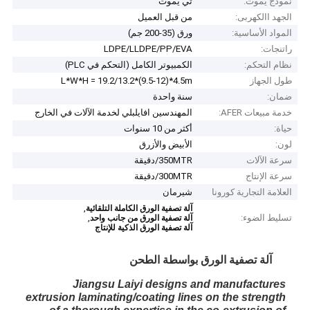
نموذج يموت:
تي يموت
الجهد االكهربى:
من قبل العميل
المواد الأساسية:
ورق (35-200 جم)
راتنجات:
LDPE/LLDPE/PP/EVA
نظام التحكم:
الكمبيوتر الكامل (التحكم في PLC)
طول الجهاز
L*W*H = 19.2/13.2*(9.5-12)*4.5m
ضمان:
سنة واحدة
خدمة مبيعات AFER:
المهندسين افايلبلي لخدمة الآلات في الخارج
حياة:
أكثر من 10 سنوات
لون:
الأبيض والأزرق
سرعة الآلات
350MTR/دقيقة
سرعة الإنتاج
300MTR/دقيقة
العلامة التجارية كورونا
شيرمان
,
آلة تصفية الورق الكاملة التلقائية
تسليط الضوء:
,
آلة تصفية الورق من جانب واحد
آلة تصفية الورق الذكية للإنتاج
آلة تصفية الورق بواسطة الطحن
Jiangsu Laiyi designs and manufactures
extrusion laminating/coating lines on the strength