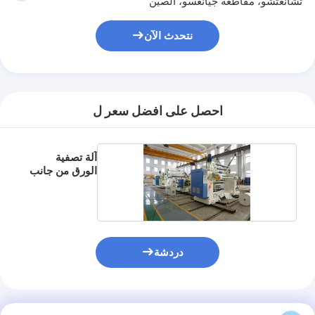
تشانغتشو، مقاطعة جيانغسو، الصين
نتحدث الآن
احصل على افضل سعر ل
آلة تصفية
الورق من جانب
واحد
دردشة