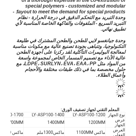
of a thorough expertise in the co-extrusion of
special polymers - customized and modular
layout to meet the demand for special products؛ -
وحدة التبريد مع التحكم الدقيق في درجة الحرارة - نظام
التبريد السريع - الملفوفات والفاكهة الخاصة المناسبة لأي
تطبيق نهائي.
وحدة جيانغسو لايي للطحن والطحن المشترك في طليعة
التكنولوجيا، وتتباهى بجودة تصنيع عالية مع مكونات مناسبة
لمعالجة البوليمرات التآكلية.لقد ركزنا على أجهزة الطحن
عالية الأداء مع تصميم المسمار الخاص لمجموعة واسعة
من المواد مثل LDPE، SURLYN، EVA، EAA، PP، مع
حلول مخصصة بما في ذلك طبقات مختلفة والأحجام
وأعماق الطلاء.
المعلم التقني لجهاز تصفيف الورق:
نوع الجهاز
LY-ASP100-1200
LY-ASP100-1400
ASP100-1700
عرض
1700MM
1400MM
1200MM
الجهاز
العرض
ماكس 1100MM
ماكس1300ملم
ماكس 1600ملم
الفعلي