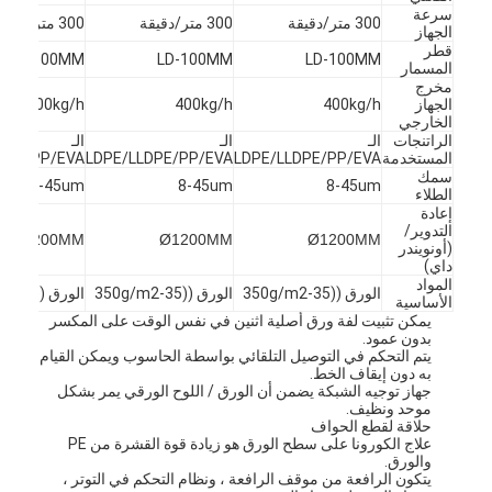
سرعة
300 متر/دقيقة
300 متر/دقيقة
300 متر/دقيقة
الجهاز
قطر
LD-100MM
LD-100MM
LD-100MM
المسمار
مخرج
الجهاز
400kg/h
400kg/h
400kg/h
الخارجي
الراتنجات
الـ
الـ
الـ
المستخدمة
LDPE/LLDPE/PP/EVA
LDPE/LLDPE/PP/EVA
DPE/PP/EVA
سمك
8-45um
8-45um
8-45um
الطلاء
إعادة
التدوير/
Ø1200MM
Ø1200MM
Ø1200MM
(أونويندر
داي)
المواد
الورق ((35-350g/m2
الورق ((35-350g/m2
الورق ((35-350g/m2
الأساسية
يمكن تثبيت لفة ورق أصلية اثنين في نفس الوقت على المكسر
بدون عمود.
يتم التحكم في التوصيل التلقائي بواسطة الحاسوب ويمكن القيام
الصفحة الرئيسية
به دون إيقاف الخط.
جهاز توجيه الشبكة يضمن أن الورق / اللوح الورقي يمر بشكل
موحد ونظيف.
منتجات
حلاقة لقطع الحواف
علاج الكورونا على سطح الورق هو زيادة قوة القشرة من PE
والورق.
معلومات عنا
يتكون الرافعة من موقف الرافعة ، ونظام التحكم في التوتر ،