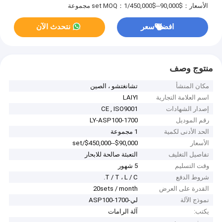
الأسعار：$90,000--$450,000/set
MOQ：1 مجموعة
افضل سعر
نتحدث الآن
منتوج وصف
مكان المنشأ
تشانغتشو ، الصين
اسم العلامة التجارية
LAIYI
إصدار الشهادات
CE , ISO9001
رقم الموديل
LY-ASP100-1700
الحد الأدنى لكمية
1 مجموعة
الأسعار
$90,000--$450,000/set
تفاصيل التغليف
التعبئة صالحة للابحار
وقت التسليم
5 شهور
شروط الدفع
T / T ، L / C.
القدرة على العرض
20sets / month
نموذج الآلة
لي-ASP100-1700
يكتب:
آلة الرامات