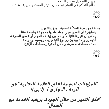
وجهاز التوصيل وجهاز السحب.
جولة في المعمل
نظام التحكم في التوتر هو ضمان التوتر المستمر من إعادة التلف.
مراقبة الجودة
اتصل بنا
محطة مزدوجة للفك
آلة تصفية الورق بالتمهيد:
ينطبق على العديد من المواد ولديها مجموعة واسعة مننا.
يمكن أن تغير تلقائيًا الأدوات دون إيقاف الجهاز أو خفض السرعة.
أخبار
لديه زر واحد وبدون زر نوع التشغيل، هو بسيط ومريحة.
يحتل مساحة صغيرة، ويمكن أن توفر مساحات الإنتاج.
آلة التصفيح طلاء البثق
آلة الترقق بالبثق
آلة الترقق فيلم
"المؤهلات المهنية لخلق العلامة التجارية" هو
الهدف التجاري لـ (لايي)!
بلاستيكيّ ترقيق آلة
"خلق التميز من خلال الجودة، بريفيد الخدمة مع
آلة طلاء التصفيح
الصدق"