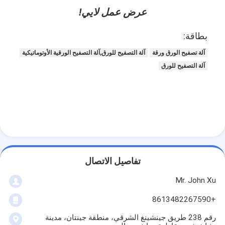
آلة طلاء قذف
عرض عمل لايي!
آلة طلاء الورق
بطاقة:
آلة الترقق مزدوجة الوجهين
آلة تصفيح الورق ورقة
آلة التصفيح للورق,آلة التصفيح الورقية الأوتوماتيكية
آلة التصفيح للورق
أجزاء آلة التصفيح
تذوب آلة النسيج المنفوخ
تفاصيل الاتصال
Mr. John Xu
+8613482267590
رقم 238 طريق جينشينغ الشرقي، منطقة جينتان، مدينة